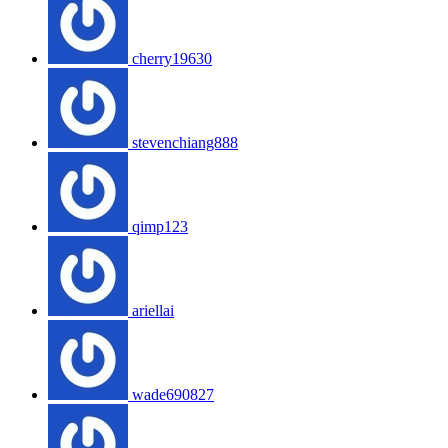
cherry19630
stevenchiang888
qimp123
ariellai
wade690827