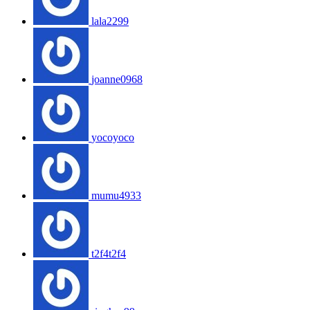
lala2299
joanne0968
yocoyoco
mumu4933
t2f4t2f4