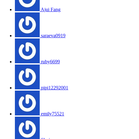
Ajui Fang
saraeva0919
ruby6699
pipi12292001
emily75521