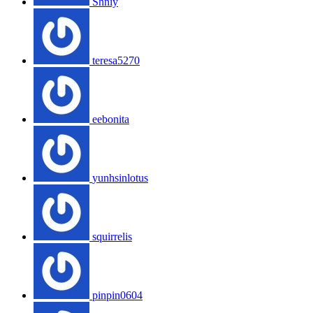
Shniy
teresa5270
eebonita
yunhsinlotus
squirrelis
pinpin0604