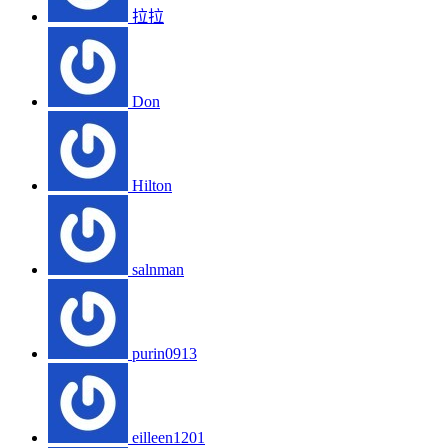
拉拉
Don
Hilton
salnman
purin0913
eilleen1201