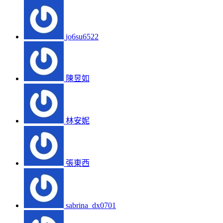
jo6su6522
陳昱如
林安妮
張東西
sabrina_dx0701