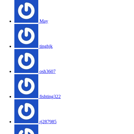
May
tinghjk
osh3607
fishting322
rj287985