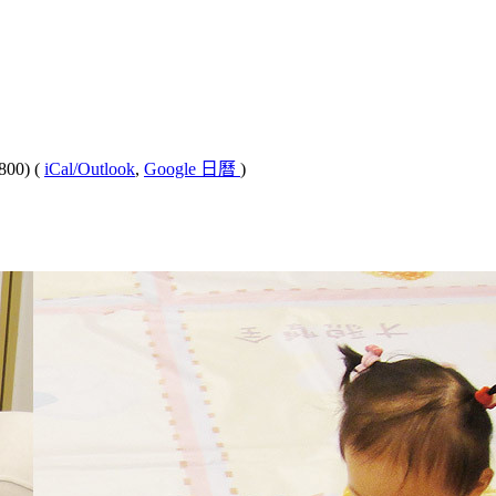
800)
(
iCal/Outlook
,
Google 日曆
)