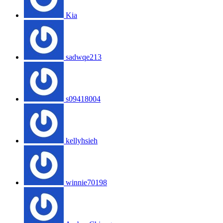
Kia
sadwqe213
s09418004
kellyhsieh
winnie70198