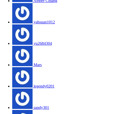
Amber Chiang
yahsuan1012
yu2684304
Mars
legendy0201
sandy301